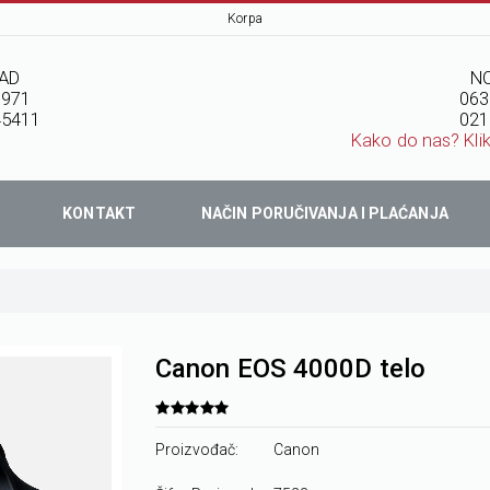
Korpa
AD
NO
7971
063
45411
021
Kako do nas? Kli
KONTAKT
NAČIN PORUČIVANJA I PLAĆANJA
Canon EOS 4000D telo
Proizvođač:
Canon