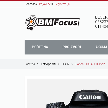
Dobrodošli
Prijavi se
ili
Registracija
BEOGR
06323
01140
POČETNA
PROIZVODI
AKCIJA
Početna
Fotoaparati
DSLR
Canon EOS 4000D telo