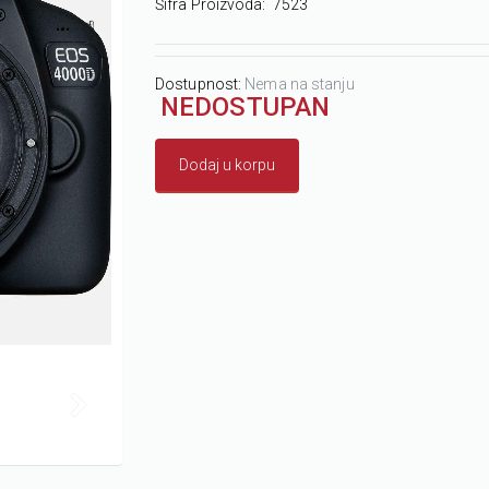
Šifra Proizvoda:
7523
Dostupnost:
Nema na stanju
NEDOSTUPAN
Dodaj u korpu