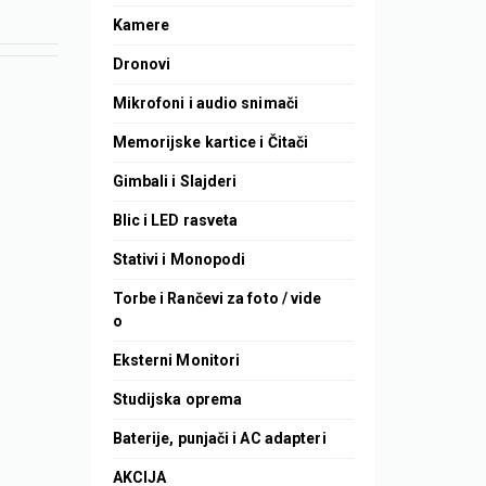
Kamere
Dronovi
Mikrofoni i audio snimači
Memorijske kartice i Čitači
Gimbali i Slajderi
Blic i LED rasveta
Stativi i Monopodi
Torbe i Rančevi za foto / vide
o
Eksterni Monitori
Studijska oprema
Baterije, punjači i AC adapteri
AKCIJA