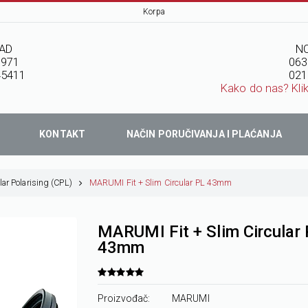
Korpa
AD
NO
7971
063
45411
021
Kako do nas? Kli
KONTAKT
NAČIN PORUČIVANJA I PLAĆANJA
lar Polarising (CPL)
MARUMI Fit + Slim Circular PL 43mm
MARUMI Fit + Slim Circular
43mm
Proizvođač:
MARUMI