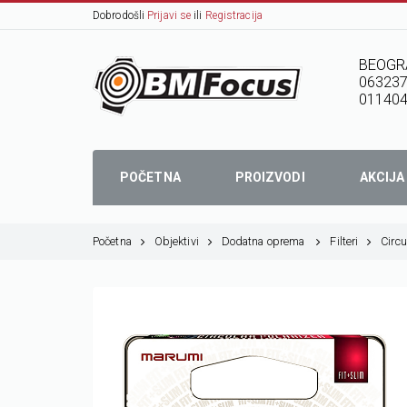
Dobrodošli
Prijavi se
ili
Registracija
BEOGR
06323
01140
POČETNA
PROIZVODI
AKCIJA
Početna
Objektivi
Dodatna oprema
Filteri
Circu