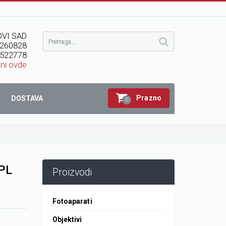
VI SAD
260828
522778
kni ovde
Prazno
DOSTAVA
0
 PL
Proizvodi
Fotoaparati
Objektivi