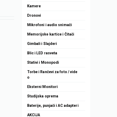
Kamere
Dronovi
Mikrofoni i audio snimači
Memorijske kartice i Čitači
Gimbali i Slajderi
Blic i LED rasveta
Stativi i Monopodi
Torbe i Rančevi za foto / vide
o
Eksterni Monitori
Studijska oprema
Baterije, punjači i AC adapteri
AKCIJA