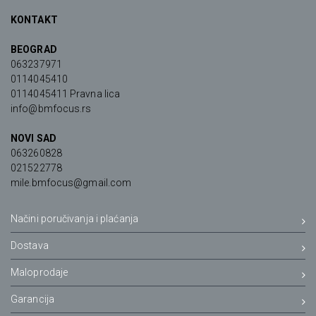
KONTAKT
BEOGRAD
063237971
0114045410
0114045411 Pravna lica
info@bmfocus.rs
NOVI SAD
063260828
021522778
mile.bmfocus@gmail.com
Načini poručivanja i plaćanja
Dostava
Maloprodaje
Garancija