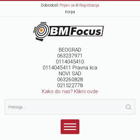
Dobrodošli
Prijavi se
ili
Registracija
Korpa
BEOGRAD
063237971
0114045410
0114045411 Pravna lica
NOVI SAD
063260828
021522778
Kako do nas? Klikni ovde