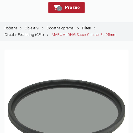
Prazno
0
Početna
Objektivi
Dodatna oprema
Filteri
Circular Polarising (CPL)
MARUMI DHG Super Circular PL 95mm