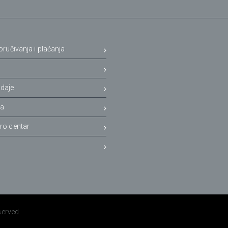
oručivanja i plaćanja
a
daje
ja
ro centar
served.