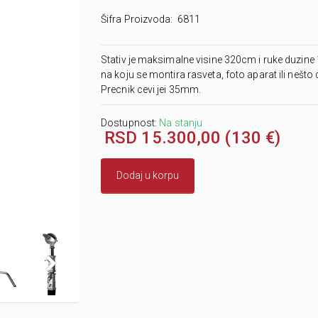
Šifra Proizvoda:
6811
Stativ je maksimalne visine 320cm i ruke duzin
na koju se montira rasveta, foto aparat ili nešto d
Precnik cevi jei 35mm.
Dostupnost:
Na stanju
RSD 15.300,00 (130 €)
Dodaj u korpu