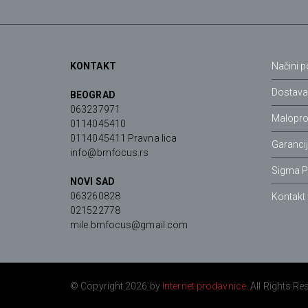
KONTAKT
Načini p
Dostav
BEOGRAD
063237971
Malopro
0114045410
0114045411 Pravna lica
Garanci
info@bmfocus.rs
Sigma P
NOVI SAD
063260828
Kontakt
021522778
mile.bmfocus@gmail.com
© Copyright 2026 by
Internet prodavnice
. All Rights Re