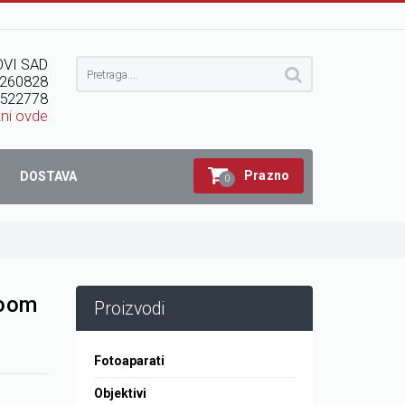
VI SAD
260828
522778
kni ovde
Prazno
DOSTAVA
0
Boom
Proizvodi
Fotoaparati
Objektivi