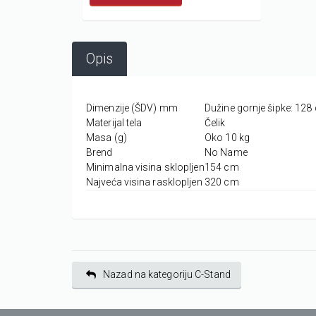
Opis
Dimenzije (ŠDV) mm
Dužine gornje šipke: 128
Materijal tela
Čelik
Masa (g)
Oko 10 kg
Brend
No Name
Minimalna visina sklopljen
154 cm
Najveća visina rasklopljen
320 cm
Nazad na kategoriju C-Stand