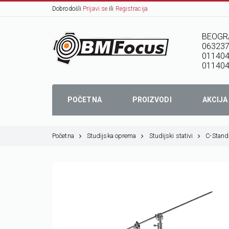
Dobrodošli
Prijavi se
ili
Registracija
BEOGR
06323
01140
011404
POČETNA
PROIZVODI
AKCIJA
Početna
Studijska oprema
Studijski stativi
C-Stand