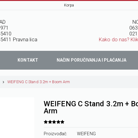
Korpa
AD
NO
7971
063
45410
021
5411 Pravna lica
Kako do nas? Kli
KONTAKT
NAČIN PORUČIVANJA I PLAĆANJA
WEIFENG C Stand 3.2m + Boom Arm
WEIFENG C Stand 3.2m + 
Arm
Proizvođač:
WEIFENG