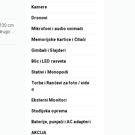
Kamere
Dronovi
e 130 cm
Mikrofoni i audio snimači
rugo ...
Memorijske kartice i Čitači
Gimbali i Slajderi
Blic i LED rasveta
Stativi i Monopodi
Torbe i Rančevi za foto / vide
o
Eksterni Monitori
Studijska oprema
Baterije, punjači i AC adapteri
AKCIJA