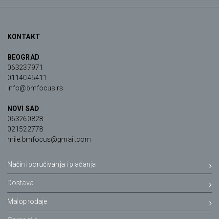
KONTAKT
BEOGRAD
063237971
0114045411
info@bmfocus.rs
NOVI SAD
063260828
021522778
mile.bmfocus@gmail.com
Načini poručivanja i plaćanja
Dostava
Maloprodaje