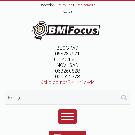
Dobrodošli
Prijavi se
ili
Registracija
Korpa
BEOGRAD
063237971
0114045411
NOVI SAD
063260828
021522778
Kako do nas? Klikni ovde