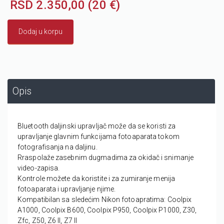
RSD 2.350,00 (20 €)
Dodaj u korpu
Opis
Bluetooth daljinski upravljač može da se koristi za
upravljanje glavnim funkcijama fotoaparata tokom
fotografisanja na daljinu.
Rraspolaže zasebnim dugmadima za okidač i snimanje
video-zapisa.
Kontrole možete da koristite i za zumiranje menija
fotoaparata i upravljanje njime.
Kompatibilan sa sledećim Nikon fotoapratima: Coolpix
A1000, Coolpix B600, Coolpix P950, Coolpix P1000, Z30,
Zfc, Z50, Z6 II, Z7 II