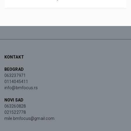
KONTAKT
BEOGRAD
063237971
0114045411
info@bmfocus.rs
NOVI SAD
063260828
021522778
mile.bmfocus@gmail.com