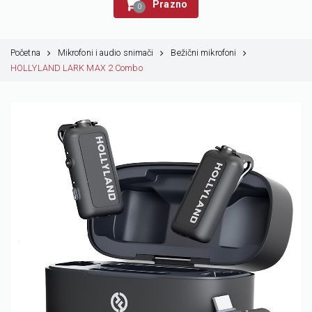
Prazno
0
Početna
Mikrofoni i audio snimači
Bežični mikrofoni
HOLLYLAND LARK MAX 2 Combo