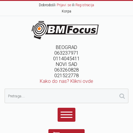
Dobrodošli
Prijavi se
ili
Registracija
Korpa
BEOGRAD
063237971
0114045411
NOVI SAD
063260828
021522778
Kako do nas? Klikni ovde