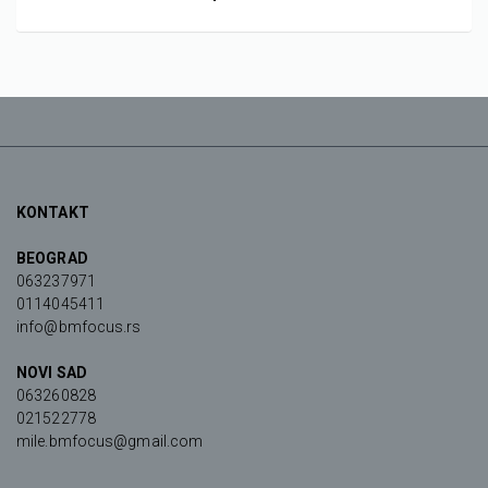
KONTAKT
BEOGRAD
063237971
0114045411
info@bmfocus.rs
NOVI SAD
063260828
021522778
mile.bmfocus@gmail.com