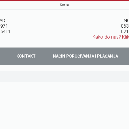
Korpa
AD
NO
7971
063
45411
021
Kako do nas? Kli
KONTAKT
NAČIN PORUČIVANJA I PLAĆANJA