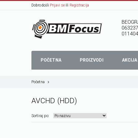
Dobrodošli
Prijavi se
ili
Registracija
BEOGR
06323
01140
POČETNA
PROIZVODI
AKCIJA
Početna
AVCHD (HDD)
Sortiraj po: