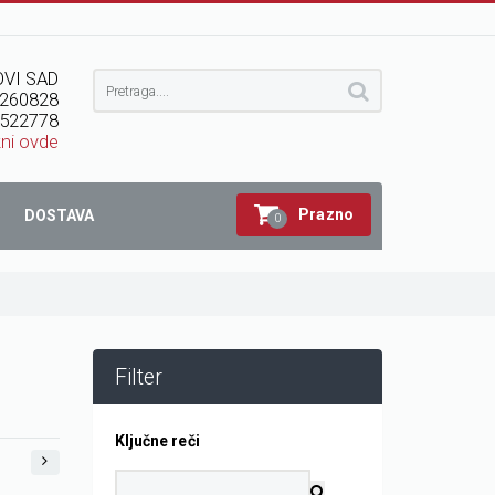
VI SAD
260828
522778
kni ovde
Prazno
DOSTAVA
0
Filter
Ključne reči