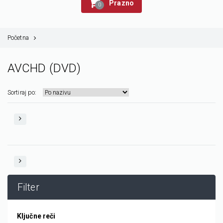
Prazno
0
Početna
AVCHD (DVD)
Sortiraj po:
Filter
Ključne reči