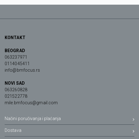
KONTAKT
BEOGRAD
063237971
0114045411
info@bmfocus.rs
NOVI SAD
063260828
021522778
mile.bmfocus@gmail.com
Načini poručivanja i plaćanja
Dostava