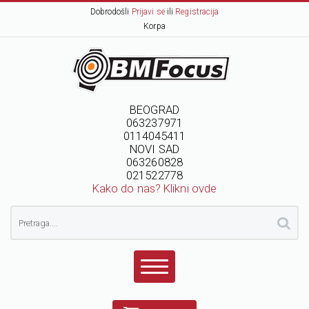
Dobrodošli
Prijavi se
ili
Registracija
Korpa
BEOGRAD
063237971
0114045411
NOVI SAD
063260828
021522778
Kako do nas? Klikni ovde