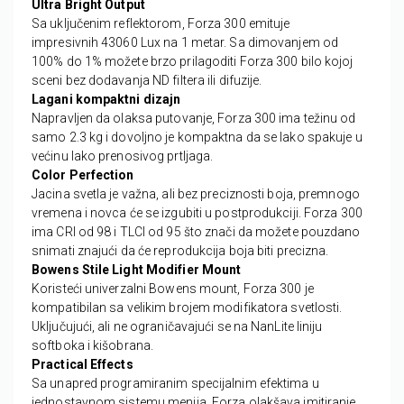
Ultra Bright Output
Sa uključenim reflektorom, Forza 300 emituje
impresivnih 43060 Lux na 1 metar. Sa dimovanjem od
100% do 1% možete brzo prilagoditi Forza 300 bilo kojoj
sceni bez dodavanja ND filtera ili difuzije.
Lagani kompaktni dizajn
Napravljen da olaksa putovanje, Forza 300 ima težinu od
samo 2.3 kg i dovoljno je kompaktna da se lako spakuje u
većinu lako prenosivog prtljaga.
Color Perfection
Jacina svetla je važna, ali bez preciznosti boja, premnogo
vremena i novca će se izgubiti u postprodukciji. Forza 300
ima CRI od 98 i TLCI od 95 što znači da možete pouzdano
snimati znajući da će reprodukcija boja biti precizna.
Bowens Stile Light Modifier Mount
Koristeći univerzalni Bowens mount, Forza 300 je
kompatibilan sa velikim brojem modifikatora svetlosti.
Uključujući, ali ne ograničavajući se na NanLite liniju
softboka i kišobrana.
Practical Effects
Sa unapred programiranim specijalnim efektima u
jednostavnom sistemu menija, Forza olakšava imitiranje