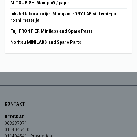
MITSUBISHI štampači / papiri
Ink Jet laboratorije i štampaci -DRY LAB sistemi -pot
rosni materijal
Fuji FRONTIER Minilabs and Spare Parts
Noritsu MINILABS and Spare Parts
KONTAKT
BEOGRAD
063237971
0114045410
0114045411 Pravna lica