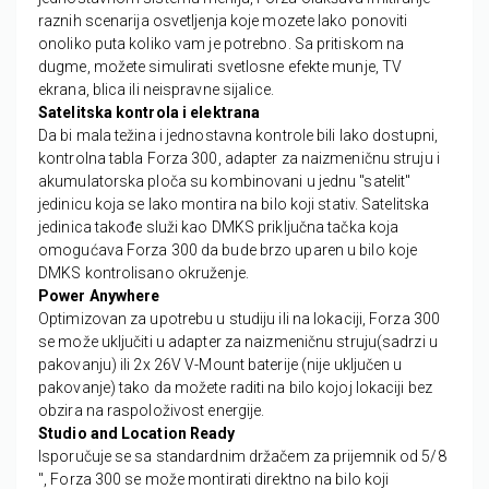
raznih scenarija osvetljenja koje mozete lako ponoviti
onoliko puta koliko vam je potrebno. Sa pritiskom na
dugme, možete simulirati svetlosne efekte munje, TV
ekrana, blica ili neispravne sijalice.
Satelitska kontrola i elektrana
Da bi mala težina i jednostavna kontrole bili lako dostupni,
kontrolna tabla Forza 300, adapter za naizmeničnu struju i
akumulatorska ploča su kombinovani u jednu "satelit"
jedinicu koja se lako montira na bilo koji stativ.
Satelitska
jedinica takođe služi kao DMKS priključna tačka koja
omogućava Forza 300 da bude brzo uparen u bilo koje
DMKS kontrolisano okruženje.
Power Anywhere
Optimizovan za upotrebu u studiju ili na lokaciji, Forza 300
se može uključiti u adapter za naizmeničnu struju(sadrzi u
pakovanju) ili 2x 26V V-Mount baterije (nije uključen u
pakovanje) tako da možete raditi na bilo kojoj lokaciji bez
obzira na raspoloživost energije.
Studio and Location Ready
Isporučuje se sa standardnim držačem za prijemnik od 5/8
", Forza 300 se može montirati direktno na bilo koji