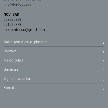
info@bmfocus.rs
NOVI SAD
063260828
021522778
mile.bmfocus@gmail.com
Načini poručivanja i plaćanja
Dostava
Maloprodaje
Garancija
Sigma Pro centar
Kontakt