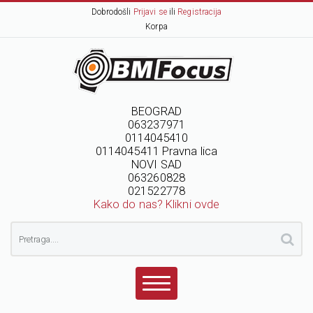
Dobrodošli
Prijavi se
ili
Registracija
Korpa
BEOGRAD
063237971
0114045410
0114045411 Pravna lica
NOVI SAD
063260828
021522778
Kako do nas? Klikni ovde