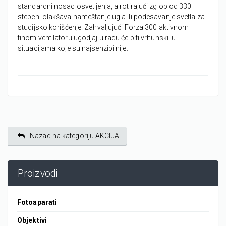
standardni nosac osvetljenja, a rotirajući zglob od 330
stepeni olakšava nameštanje ugla ili podesavanje svetla za
studijsko korišćenje. Zahvaljujući Forza 300 aktivnom
tihom ventilatoru ugodjaj u radu će biti vrhunskii u
situacijama koje su najsenzibilnije.
Nazad na kategoriju AKCIJA
Proizvodi
Fotoaparati
Objektivi