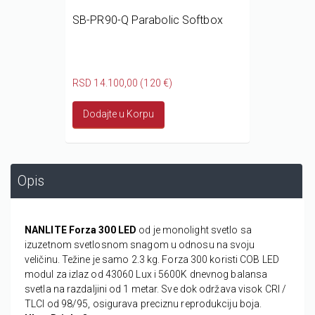
SB-PR90-Q Parabolic Softbox
RSD 14.100,00 (120 €)
Dodajte u Korpu
Opis
NANLITE Forza 300 LED
od je monolight svetlo sa
izuzetnom svetlosnom snagom u odnosu na svoju
veličinu. Težine je samo 2.3 kg. Forza 300 koristi COB LED
modul za izlaz od 43060 Lux i 5600K dnevnog balansa
svetla na razdaljini od 1 metar. Sve dok održava visok CRI /
TLCI od 98/95, osigurava preciznu reprodukciju boja.