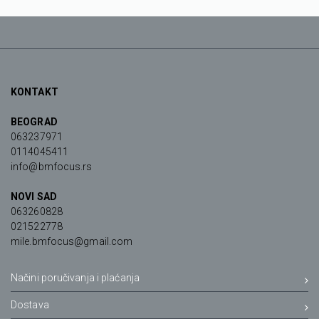
KONTAKT
BEOGRAD
063237971
0114045411
info@bmfocus.rs
NOVI SAD
063260828
021522778
mile.bmfocus@gmail.com
Načini poručivanja i plaćanja
Dostava