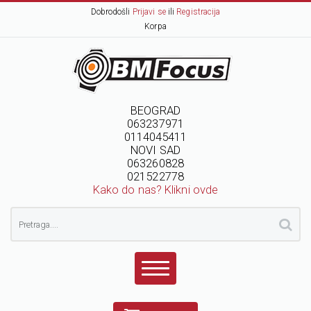
Dobrodošli
Prijavi se
ili
Registracija
Korpa
BEOGRAD
063237971
0114045411
NOVI SAD
063260828
021522778
Kako do nas? Klikni ovde