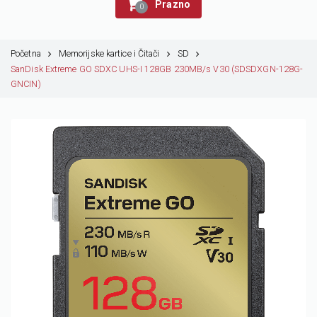
Prazno
0
Početna
Memorijske kartice i Čitači
SD
SanDisk Extreme GO SDXC UHS-I 128GB 230MB/s V30 (SDSDXGN-128G-
GNCIN)